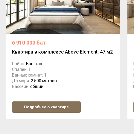
6 910 000 бат
Квартира в комплексе Above Element, 47 м2
Райо
н:
Бангт
ао
Спален:
1
Ванных комнат:
1
До моря:
2 500 метров
Бассейн:
общий
Подробнее о квартире