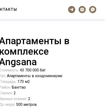
НТАКТЫ
Апартаменты в
комплексе
Angsana
Стоимость:
43 700 000 бат
Тип:
Апартаменты в кондоминиуме
Площадь:
173 м2
Район:
Бангтао
Спален:
2
Ванных комнат:
2
До моря:
500 метров