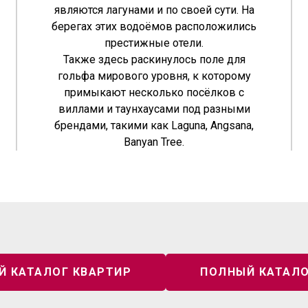
являются лагунами и по своей сути. На
берегах этих водоёмов расположились
престижные отели.
Также здесь раскинулось поле для
гольфа мирового уровня, к которому
Наша политика
конфиденциальности
примыкают несколько посёлков с
виллами и таунхаусами под разными
+66 800 43 4242
брендами, такими как Laguna, Angsana,
info@ProperceRealEstate.com
Banyan Tree.
123/45 Moo 3, Kamala, Kathu District,
Phuket 83150, Thailand
al Estate. Все права защищены
Й КАТАЛОГ КВАРТИР
ПОЛНЫЙ КАТАЛО