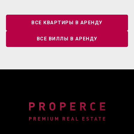
ОСТАЛИСЬ ВОПРОСЫ?
ВСЕ КВАРТИРЫ В АРЕНДУ
+7
ВСЕ ВИЛЛЫ В АРЕНДУ
СВЯЖИТЕСЬ С НАМИ
Нажимая на кнопку, вы даете согласие на обработку
персональных данных и соглашаетесь c политикой
конфиденциальности
+66 800 43 4242
info@ProperceRealEstate.com
123/45 Moo 3, Kamala, Kathu District,
Phuket 83150, Thailand
Наша политика
конфиденциальности