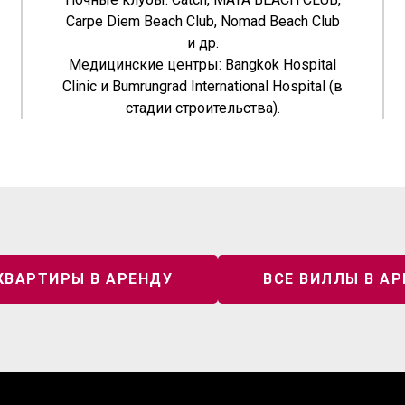
Carpe Diem Beach Club, Nomad Beach Club
и др.
Наша политика
конфиденциальности
Медицинские центры: Bangkok Hospital
Clinic и Bumrungrad International Hospital (в
+66 800 43 4242
стадии строительства).
info@ProperceRealEstate.com
123/45 Moo 3, Kamala, Kathu District,
Phuket 83150, Thailand
al Estate. Все права защищены
КВАРТИРЫ В АРЕНДУ
ВСЕ ВИЛЛЫ В А