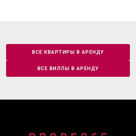
ОСТАЛИСЬ ВОПРОСЫ?
ВСЕ КВАРТИРЫ В АРЕНДУ
+7
ВСЕ ВИЛЛЫ В АРЕНДУ
СВЯЖИТЕСЬ С НАМИ
Нажимая на кнопку, вы даете согласие на обработку
персональных данных и соглашаетесь c политикой
конфиденциальности
+66 800 43 4242
info@ProperceRealEstate.com
123/45 Moo 3, Kamala, Kathu District,
Phuket 83150, Thailand