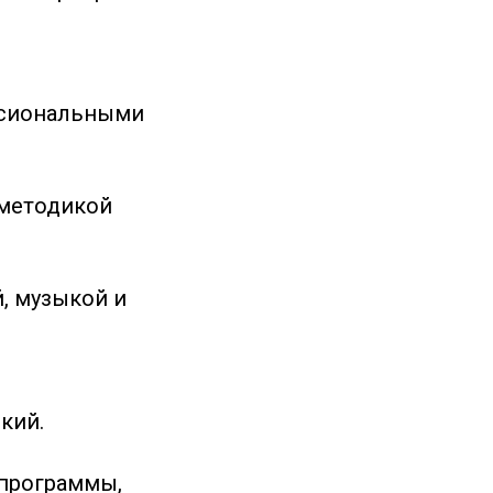
ссиональными
 методикой
й, музыкой и
кий.
 программы,