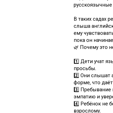
русскоязычные п
В таких садах 
слыша английск
ему чувствовать
пока он начина
🌿 Почему это 
1️⃣ Дети учат я
просьбы.
2️⃣ Они слышат 
форме, что даёт
3️⃣ Пребывание
эмпатию и увер
4️⃣ Ребёнок не 
взрослому.