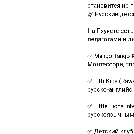
становится не 
🌿 Русские детс
На Пхукете ест
педагогами и л
✅ Mango Tango K
Монтессори, тв
✅ Litti Kids (R
русско-английск
✅ Little Lions I
русскоязычными
✅ Детский клуб