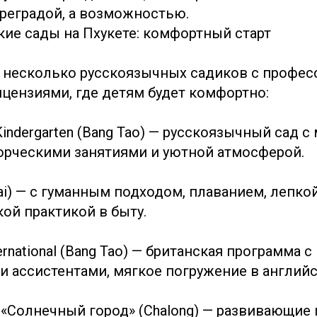
преградой, а возможностью.
кие сады на Пхукете: комфортный старт
ь несколько русскоязычных садиков с профе
ицензиями, где детям будет комфортно:
indergarten (Bang Tao) — русскоязычный сад с
орческими занятиями и уютной атмосферой.
awai) — с гуманным подходом, плаванием, лепко
ой практикой в быту.
nternational (Bang Tao) — британская программа с
 ассистентами, мягкое погружение в английс
 «Солнечный город» (Chalong) — развивающие