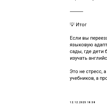
ОСТАЛИСЬ ВОПРОСЫ?
⸻
💡 Итог
+7
Если вы переезж
СВЯЖИТЕСЬ С НАМИ
языковую адапт
сады, где дети 
Нажимая на кнопку, вы даете согласие на обработку персональных
данных и соглашаетесь c политикой конфиденциальности
изучать англий
© 2025 Properce Re
Это не стресс, 
учебников, а пр
12.12.2025 18:58