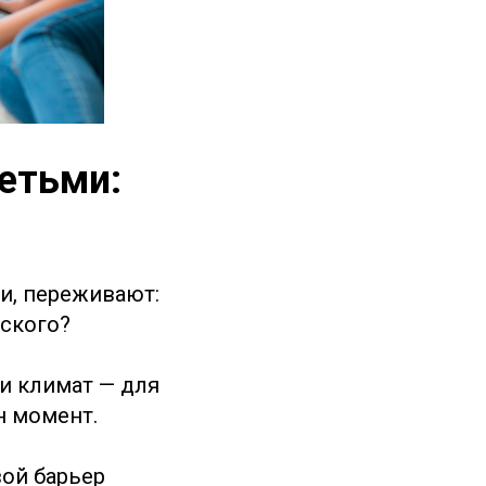
етьми:
и, переживают:
йского?
 и климат — для
н момент.
вой барьер