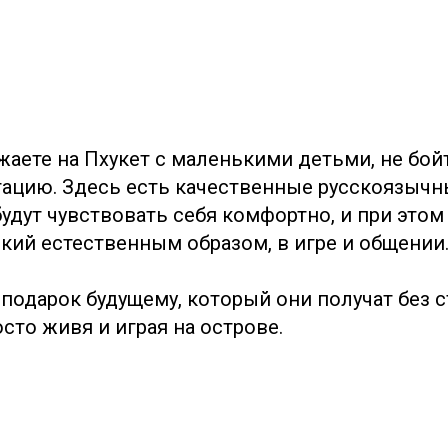
Наша политика
конфиденциальности
+66 800 43 4242
info@ProperceRealEstate.com
123/45 Moo 3, Kamala, Kathu District,
Phuket 83150, Thailand
аете на Пхукет с маленькими детьми, не бойт
ацию. Здесь есть качественные русскоязычн
будут чувствовать себя комфортно, и при этом
ский естественным образом, в игре и общении
al Estate. Все права защищены
а подарок будущему, который они получат без с
осто живя и играя на острове.