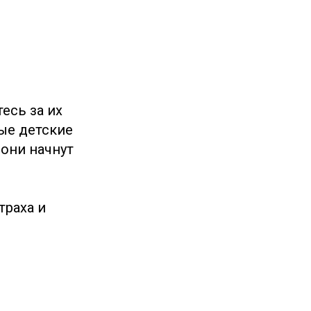
есь за их
ые детские
 они начнут
.
траха и