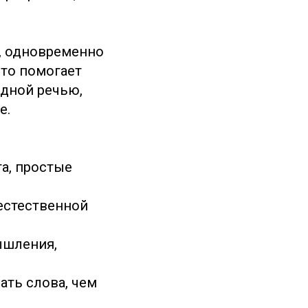
е, одновременно
Это помогает
одной речью,
е.
та, простые
 естественной
ышления,
ать слова, чем